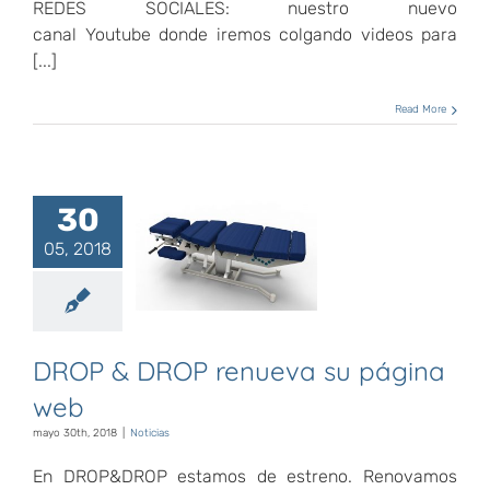
REDES SOCIALES: nuestro nuevo
canal Youtube donde iremos colgando videos para
[...]
Read More
30
DROP &
05, 2018
DROP
renueva su
página web
DROP & DROP renueva su página
web
mayo 30th, 2018
|
Noticias
En DROP&DROP estamos de estreno. Renovamos