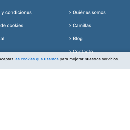
 y condiciones
Quiénes somos
 de cookies
Camillas
al
Blog
Contacto
 aceptas
las cookies que usamos
para mejorar nuestros servicios.
ria del Fondo Europeo de Desarrollo Regional cuyo objetivo es me
cional con el objetivo de mejorar su posicionamiento online en
el apoyo del Programa XPANDE DIGITAL de la Cámara de Comerci
"Una manera de hacer Europa.”