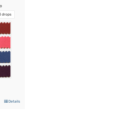
do
3 drops
Details