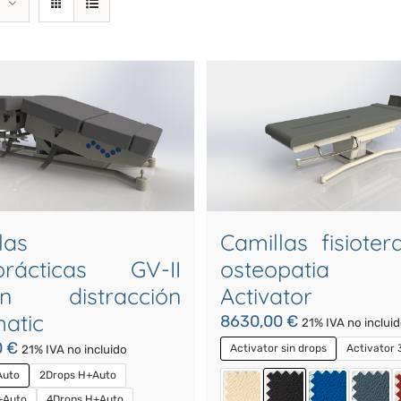
las
Camillas fisioter
oprácticas GV-II
osteopatia 
ión distracción
Activator
atic
8630,00
€
21% IVA no inclui
0
€
Activator sin drops
Activator 
21% IVA no incluido
Auto
2Drops H+Auto
+Auto
4Drops H+Auto