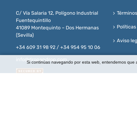
C/ Vía Salaria 12, Polígono Industrial
Términos
Fuentequintillo
Políticas
41089 Montequinto – Dos Hermanas
(Sevilla)
Aviso leg
+34 609 31 98 92 / +34 954 95 10 06
info@dropandrop.com
Si continúas navegando por esta web, entendemos que
IGM Ingeniería Mecánica Aplicada, S.L. ha sido beneficia
puesto en marcha un Plan de Marketing Digital Interna
contado con 