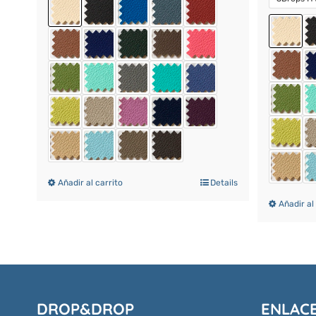
Añadir al carrito
Details
Añadir al
DROP&DROP
ENLACE