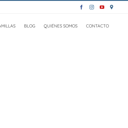
Facebook
Instagram
YouTube
Dónde
estamos
AMILLAS
BLOG
QUIÉNES SOMOS
CONTACTO