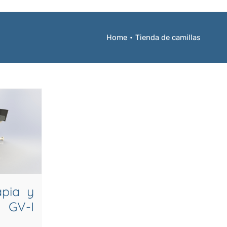
Home
•
Tienda de camillas
apia y
GV-I