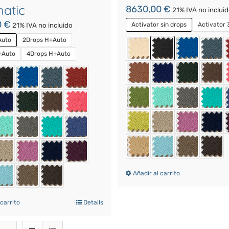
atic
8630,00
€
21% IVA no inclui
0
€
Activator sin drops
Activator 
21% IVA no incluido
Auto
2Drops H+Auto
+Auto
4Drops H+Auto
Añadir al carrito
 carrito
Details