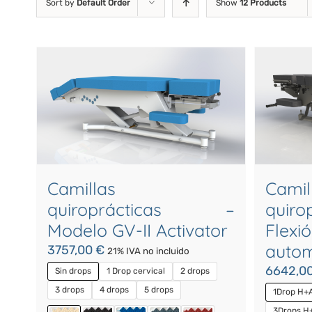
Sort by
Default Order
Show
12 Products
Camillas
Camil
quiroprácticas –
quir
Modelo GV-II Activator
Flex
autom
3757,00
€
21% IVA no incluido
6642,0
Sin drops
1 Drop cervical
2 drops
3 drops
4 drops
5 drops
1Drop H+
3Drops H