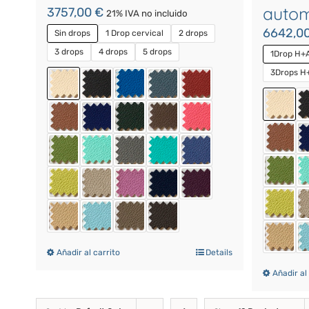
autom
3757,00
€
21% IVA no incluido
6642,0
Sin drops
1 Drop cervical
2 drops
3 drops
4 drops
5 drops
1Drop H+
3Drops H
Añadir al carrito
Details
Añadir al