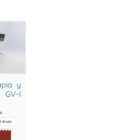
apia y
GV-I
do
3 drops