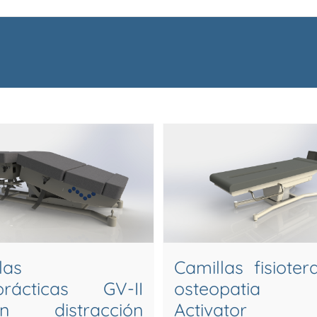
las
Camillas fisioter
oprácticas GV-II
osteopatia 
ión distracción
Activator