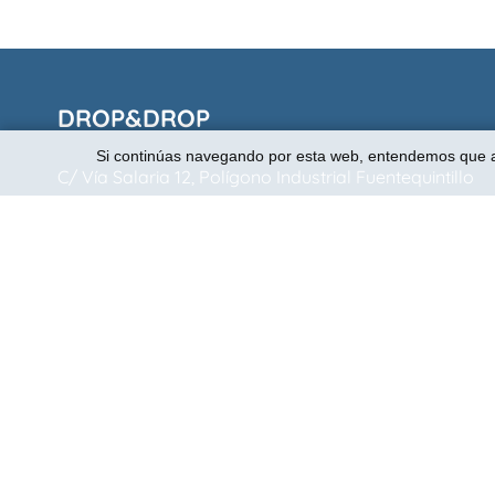
DROP&DROP
Si continúas navegando por esta web, entendemos que
C/ Vía Salaria 12, Polígono Industrial Fuentequintillo
41089 Montequinto – Dos Hermanas (Sevilla)
+34 609 31 98 92 / +34 954 95 10 06
info@dropandrop.com