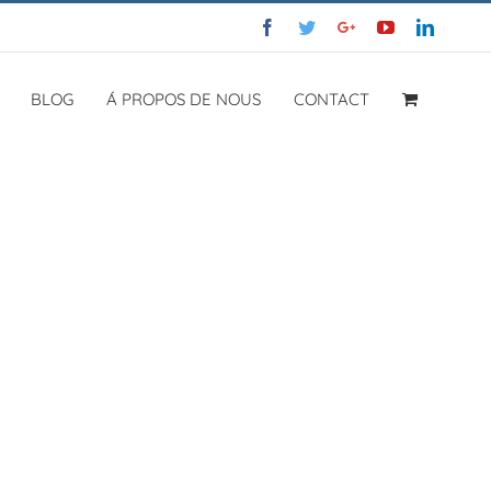
Facebook
Twitter
Google+
YouTube
LinkedI
BLOG
Á PROPOS DE NOUS
CONTACT