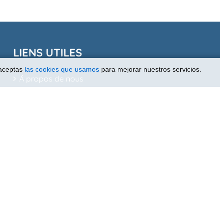
LIENS UTILES
 aceptas
las cookies que usamos
para mejorar nuestros servicios.
Á propos de nous
Avis Juridique
© Copyright
2026 - Drop & Drop -
Privace Policy
-
Legal Notice